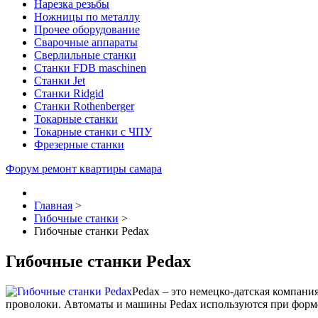
Нарезка резьбы
Ножницы по металлу
Прочее оборудование
Сварочные аппараты
Сверлильные станки
Станки FDB maschinen
Станки Jet
Станки Ridgid
Станки Rothenberger
Токарные станки
Токарные станки с ЧПУ
Фрезерные станки
Форум ремонт квартиры самара
Главная
>
Гибочные станки
>
Гибочные станки Pedax
Гибочные станки Pedax
Pedax – это немецко-датская компани
проволоки. Автоматы и машины Pedax используются при формо