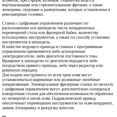
штампов, пресс-форм, кулачков. Обработка ведется
вертикальными или горизонтальными фрезами, а также
зенкерами, сверлами и развертками, которые установлены в
револьверные головки.
Станки с цифровым управлением различают по
расположению оси шпинделя, числу координатных
перемещений стола или фрезерной бабки, количеству
используемых инструментов, а также по способу установки
инструментов в шпиндель.
В качестве ведущего привода в станках с программным
управлением применяются либо асинхронные
электродвигатели, либо двигатели постоянного тока.
Вращение к шпинделю от двигателя передается либо
посредством прямого привода, либо через редуктор или
ременную передачу.
Для подачи инструмента по всем трем осям могут
устанавливаться шариковые или роликовые линейные
направляющие. Универсальные фрезерные станки по металлу
с цифровым управлением могут дополнительно оснащаться
поворотным столом для обеспечения возможности обработки
по четвертой и пятой осям. Гидравлический привод
обеспечивает перемещение инструментов по осям координат,
зажим, блокировку и разгрузку консоли.