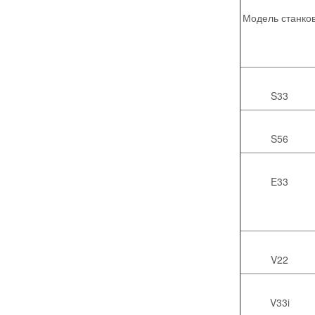
Модель станко
S33
S56
E33
V22
V33i