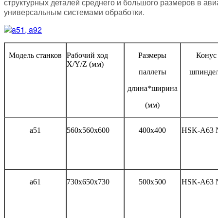
структурных деталей среднего и большого размеров в а
универсальным системами обработки.
Модель станков
Рабочий ход
Размеры
Конус
X/Y/Z (мм)
паллеты
шпинде
длина*ширина
(мм)
а51
560x560x600
400x400
HSK-A63 
а61
730x650x730
500x500
HSK-A63 