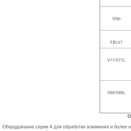
V56i
FB127
V77/V77L
V99/V99L
О
Оборудование серии А для обработки алюминия и более н