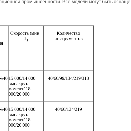
виационной промышленности. Все модели могут быть оснащ
Скорость (мин"
Количество
1
инструментов
)
ля
№40
15 000/14 000
40/60/99/134/219/313
выс. крут.
момент/ 18
000/20 000
№40
15 000/14 000
40/60/134/219
выс. крут.
момент/ 18
000/20 000