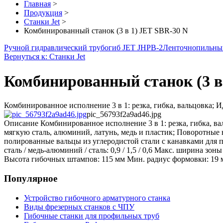
Главная
>
Продукция
>
Станки Jet
>
Комбинированный станок (3 в 1) JET SBR-30 N
Ручной гидравлический трубогиб JET JHPB-2
Ленточнопильный
Вернуться к: Станки Jet
Комбинированный станок (3 в
Комбинированное исполнение 3 в 1: резка, гибка, вальцовка; 
pic_56793f2a9ad46.jpg
Описание
Комбинированное исполнение 3 в 1: резка, гибка, в
мягкую сталь, алюминий, латунь, медь и пластик; Поворотные
полированные вальцы из углеродистой стали с канавками для 
сталь / медь-алюминий / сталь: 0,9 / 1,5 / 0,6 Макс. ширина зо
Высота гибочных штампов: 115 мм Мин. радиус формовки: 19 мм 
Популярное
Устройство гибочного арматурного станка
Виды фрезерных станков с ЧПУ
Гибочные станки для профильных труб