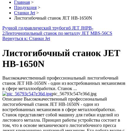
Главная
>
Продукция
>
Станки Jet
>
Листогибочный станок JET HB-1650N
Ручной гидравлический трубогиб JET JHPB-
2
Ленточнопильный станок по металлу JET MBS-56CS
Вернуться к: Станки Jet
Листогибочный станок JET
HB-1650N
Высококачественный профессиональный листогибочный
станок JET HB-1650N - один из востребованных механизмов
в сфере металлообработки. Станок ...
pic_56793c547e36d.jpg
Описание
Высококачественный профессиональный
листогибочный станок JET HB-1650N - один из
востребованных механизмов в сфере металлообработки.
Станок представляет собой машину для гибки изделий из
листового металла. Принцип работы устройства состоит в
том, что в основе механического листогибочного пресса
лежит кривошипно-шатунный механизм. Его работа вкупе с