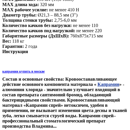
МАХ длина хода:
320 мм
МАХ рабочее усилие:
не менее 410 Н
Диаметр трубы:
Ø21,3 – 88,5 мм (3")
Толщина стенки трубы:
2,75-6,0 мм
Количество качков без нагрузки:
не менее 110
Количество качков под нагрузкой:
не менее 220
Габаритные размеры (ДхШхВ):
760х875х715 мм
Вес:
118 кг
Гарантия:
2 года
Инструкция
капрамин купить в москве
Состав и основные свойства: Кровоостанавливающее
действие основного компонента материала «
Капрамин
» -
алюминия хлорида - значительно улучшает входящий в
состав препарата сантимоний бромид, обладающий
бактерицидными свойствами. Кровоостанавливающий
материал «Капрамин спрей» нетоксичен, удобен в
применении, не вызывает изменения цвета десны и тканей
зуба, легко смывается струей воды. Капрамин спрей–
профессиональный стоматологический препарат
производства Владмива...