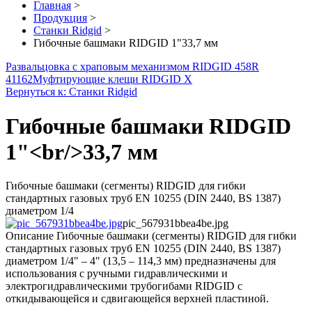
Главная
>
Продукция
>
Станки Ridgid
>
Гибочные башмаки RIDGID 1"33,7 мм
Развальцовка с храповым механизмом RIDGID 458R
41162
Муфтирующие клещи RIDGID X
Вернуться к: Станки Ridgid
Гибочные башмаки RIDGID
1"<br/>33,7 мм
Гибочные башмаки (сегменты) RIDGID для гибки
стандартных газовых труб EN 10255 (DIN 2440, BS 1387)
диаметром 1/4
pic_567931bbea4be.jpg
Описание
Гибочные башмаки (сегменты) RIDGID для гибки
стандартных газовых труб EN 10255 (DIN 2440, BS 1387)
диаметром 1/4" – 4" (13,5 – 114,3 мм) предназначены для
использования с ручными гидравлическими и
электрогидравлическими трубогибами RIDGID с
откидывающейся и сдвигающейся верхней пластиной.