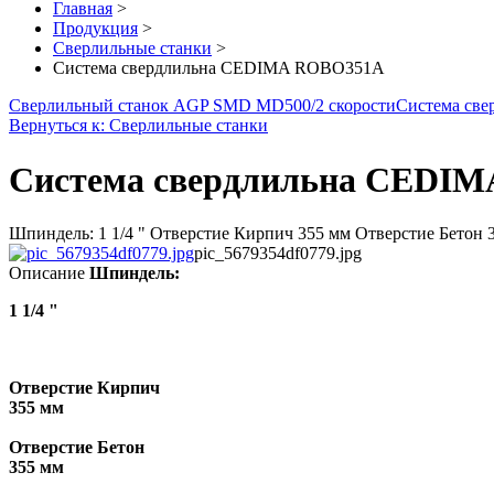
Главная
>
Продукция
>
Сверлильные станки
>
Система свердлильна CEDIMA ROBO351A
Сверлильный станок AGP SMD MD500/2 скорости
Система св
Вернуться к: Сверлильные станки
Система свердлильна CEDI
Шпиндель: 1 1/4 " Отверстие Кирпич 355 мм Отверстие Бетон 3
pic_5679354df0779.jpg
Описание
Шпиндель:
1
1/4 "
Отверстие Кирпич
355 мм
Отверстие Бетон
355 мм