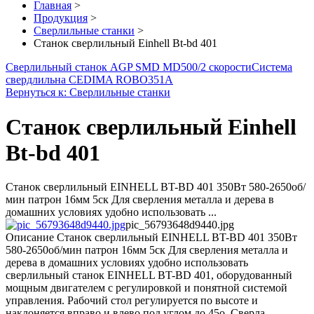
Главная
>
Продукция
>
Сверлильные станки
>
Станок сверлильный Einhell Bt-bd 401
Сверлильный станок AGP SMD MD500/2 скорости
Система
свердлильна CEDIMA ROBO351A
Вернуться к: Сверлильные станки
Станок сверлильный Einhell
Bt-bd 401
Станок сверлильный EINHELL BT-BD 401 350Вт 580-2650об/
мин патрон 16мм 5ск Для сверления металла и дерева в
домашних условиях удобно использовать ...
pic_56793648d9440.jpg
Описание
Станок сверлильный EINHELL BT-BD 401 350Вт
580-2650об/мин патрон 16мм 5ск Для сверления металла и
дерева в домашних условиях удобно использовать
сверлильный станок EINHELL BT-BD 401, оборудованный
мощным двигателем с регулировкой и понятной системой
управления. Рабочий стол регулируется по высоте и
наклоняется вправо и влево под углом до 45о. Сверла