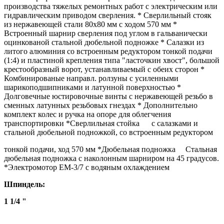
производства тяжелых ремонтных работ с электрическим или
гидравлическим приводом сверления. * Сверлильный стояк
из нержавеющей стали 80х80 мм с ходом 570 мм *
Встроенный шарнир сверления под углом в гальванически
оцинкованой стальной дюбельной подножке * Салазки из
литого алюминия со встроенным редуктором тонкой подачи
(1:4) и пластиной крепления типа "ласточкин хвост", большой
крестообразный ворот, устанавливаемый с обеих сторон *
Комбинированые направл. ролзуны с усиленными
шарикоподшипниками и латунной поверхностью *
Долговечные юстировочные винты с нержавеющей резьбо в
сменных латунных резьбовых гнездах * Дополнительно
комплект колес и ручка на опоре для облегчения
транспортировки *Сверлильная стойка с салазками и
стальной дюбельной подножкой, со встроенным редуктором
тонкой подачи, ход 570 мм *Дюбельная подножка Стальная
дюбельная подножка с наколонным шарниром на 45 градусов.
*Электромотор EM-3/7 с водяным охлаждением
Шпиндель:
1
1/4 "