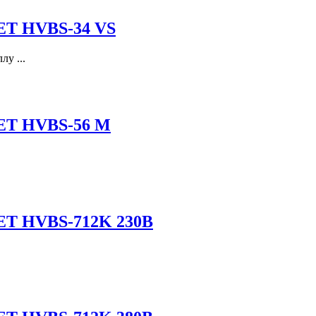
JET HVBS-34 VS
у ...
JET HVBS-56 М
JET HVBS-712K 230В