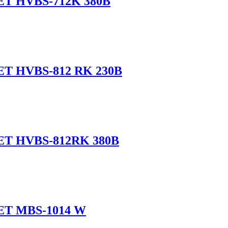
JET HVBS-712K 380В
JET HVBS-812 RK 230В
JET HVBS-812RK 380В
JET MBS-1014 W