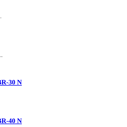
.
..
BR-30 N
BR-40 N