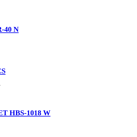
-40 N
CS
.
JET HBS-1018 W